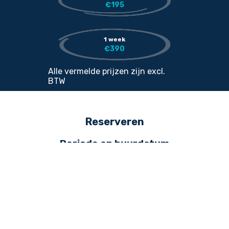
€
195
1 week
€
390
Alle vermelde prijzen zijn excl.
BTW
Reserveren
Periode en huurdatum
Gelieve de huurperiode te selecteren door te drukken op onderstaand veld.
Indien je 1 dag wenst te huren moet je twee maal dezelfde datum kiezen.
Verder