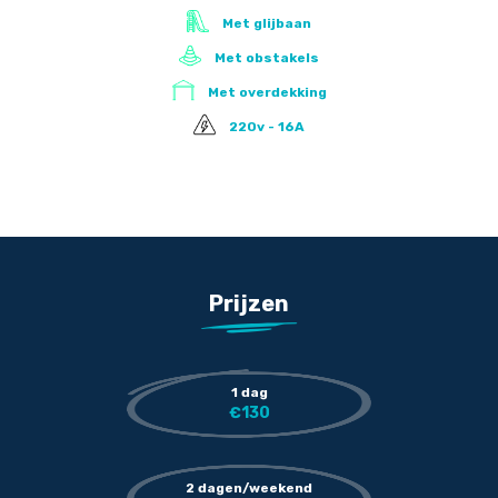
Met glijbaan
Met obstakels
Met overdekking
220v - 16A
Prijzen
1 dag
€
130
2 dagen/weekend